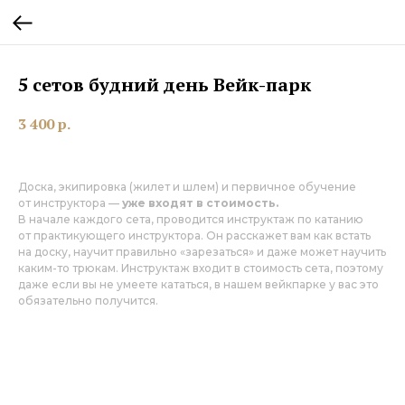
5 сетов будний день Вейк-парк
3 400
р.
Доска, экипировка (жилет и шлем) и первичное обучение
от инструктора —
уже входят в стоимость.
В начале каждого сета, проводится инструктаж по катанию
от практикующего инструктора. Он расскажет вам как встать
на доску, научит правильно «зарезаться» и даже может научить
каким-то трюкам. Инструктаж входит в стоимость сета, поэтому
даже если вы не умеете кататься, в нашем вейкпарке у вас это
обязательно получится.